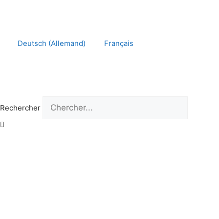
Aller
au
contenu
Deutsch
(
Allemand
)
Français
Rechercher