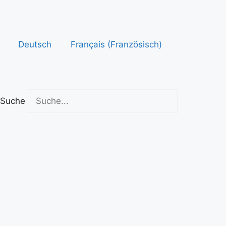
Zum
Inhalt
springen
Deutsch
Français
(
Französisch
)
Suche