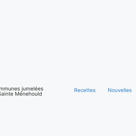
ommunes jumelées
Recettes
Nouvelles
 Sainte Ménehould