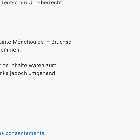
om deutschen Urheberrecht
ainte Ménehoulds in Bruchsal
ernommen.
rige Inhalte waren zum
Links jedoch umgehend
es consentements