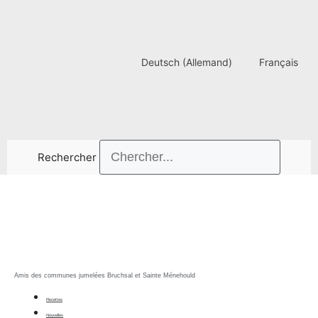
Aller
au
contenu
Deutsch
(
Allemand
)
Français
Rechercher
Amis des communes jumelées Bruchsal et Sainte Ménehould
Recettes
Nouvelles