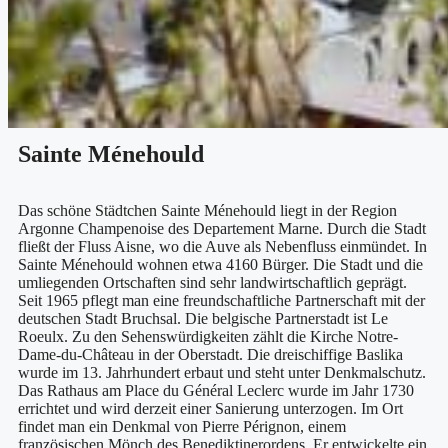
Sainte Ménehould
Das schöne Städtchen Sainte Ménehould liegt in der Region
Argonne Champenoise des Departement Marne. Durch die Stadt
fließt der Fluss Aisne, wo die Auve als Nebenfluss einmündet. In
Sainte Ménehould wohnen etwa 4160 Bürger. Die Stadt und die
umliegenden Ortschaften sind sehr landwirtschaftlich geprägt.
Seit 1965 pflegt man eine freundschaftliche Partnerschaft mit der
deutschen Stadt Bruchsal. Die belgische Partnerstadt ist Le
Roeulx. Zu den Sehenswürdigkeiten zählt die Kirche Notre-
Dame-du-Château in der Oberstadt. Die dreischiffige Baslika
wurde im 13. Jahrhundert erbaut und steht unter Denkmalschutz.
Das Rathaus am Place du Général Leclerc wurde im Jahr 1730
errichtet und wird derzeit einer Sanierung unterzogen. Im Ort
findet man ein Denkmal von Pierre Pérignon, einem
französischen Mönch des Benediktinerordens. Er entwickelte ein