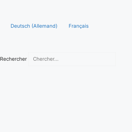
Aller
au
contenu
Deutsch
(
Allemand
)
Français
Rechercher